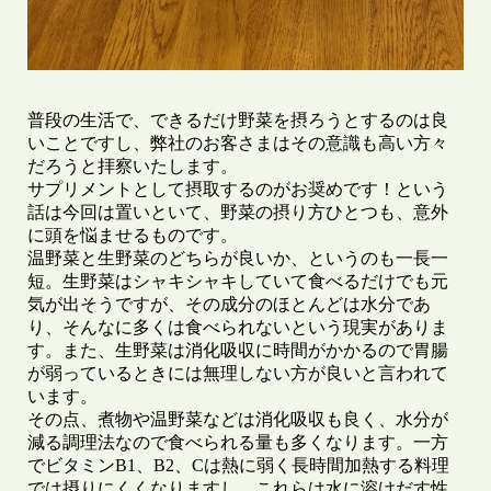
普段の生活で、できるだけ野菜を摂ろうとするのは良
いことですし、弊社のお客さまはその意識も高い方々
だろうと拝察いたします。
サプリメントとして摂取するのがお奨めです！という
話は今回は置いといて、野菜の摂り方ひとつも、意外
に頭を悩ませるものです。
温野菜と生野菜のどちらが良いか、というのも一長一
短。生野菜はシャキシャキしていて食べるだけでも元
気が出そうですが、その成分のほとんどは水分であ
り、そんなに多くは食べられないという現実がありま
す。また、生野菜は消化吸収に時間がかかるので胃腸
が弱っているときには無理しない方が良いと言われて
います。
その点、煮物や温野菜などは消化吸収も良く、水分が
減る調理法なので食べられる量も多くなります。一方
でビタミンB1、B2、Cは熱に弱く長時間加熱する料理
では摂りにくくなりますし、これらは水に溶けだす性