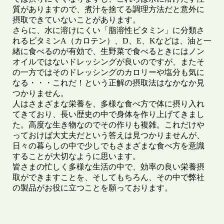
質がありますので、煮汁を捨てる調理方法だと意外に
摂取できていないことがあります。
さらに、水に溶けにくい「脂溶性ビタミン」に分類さ
れるビタミンA（カロテン）、D、E、Kなどは、油と一
緒に食べるのが有効で、生野菜で食べるときにはノン
オイルではないドレッシングが良いのですが、またそ
の一方ではそのドレッシングのカロリーや塩分も気に
なる・・・これだ！という正解の摂取法はなかなか見
つかりません。
人はさまざまな栄養を、多様な食べ方で体に摂り入れ
てきており、長い歴史の中で身体を作り上げてきまし
た。高度な生き物なのでその作りも複雑。これだけや
っておけば大丈夫だという答えは見つかりませんが、
日々の暮らしの中で少しでもさまざまな食べ方を意識
することが大切なように思います。
皆さまの忙しく多様な生活の中で、効率の良い栄養摂
取ができますことを、そしてもちろん、その中で弊社
の製品がお役に立つことを願っております。