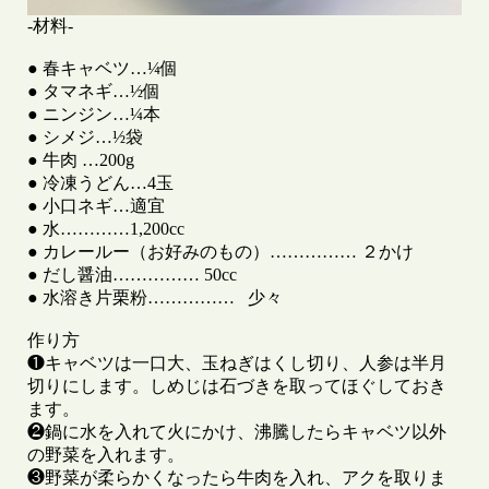
-材料-

● 春キャベツ…¼個

● タマネギ…½個

● ニンジン…¼本

● シメジ…½袋

● 牛肉 …200g

● 冷凍うどん…4玉

● 小口ネギ…適宜

● 水…………1,200cc

● カレールー（お好みのもの）…………… ２かけ

● だし醤油…………… 50cc

● 水溶き片栗粉……………   少々

作り方

❶キャベツは一口大、玉ねぎはくし切り、人参は半月
切りにします。しめじは石づきを取ってほぐしておき
ます。

❷鍋に水を入れて火にかけ、沸騰したらキャベツ以外
の野菜を入れます。

❸野菜が柔らかくなったら牛肉を入れ、アクを取りま