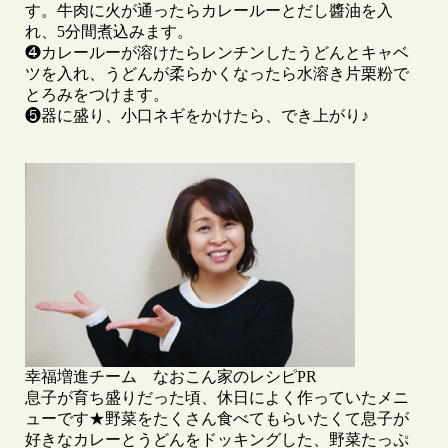
す。牛肉に火が通ったらカレールーとだし醬油を入
れ、5分間煮込みます。

❹カレールーが溶けたらレンチンしたうどんとキャベ
ツを入れ、うどんが柔らかくなったら水溶き片栗粉で
とろみをつけます。

❺器に盛り、小口ネギをかけたら、でき上がり♪

幸福増進チーム　なおこん家のレシピPR
息子が育ち盛りだった頃、休日によく作っていたメニ
ューです★野菜をたくさん食べてもらいたくて息子が
好きなカレーとうどんをドッキングした、野菜たっぷ