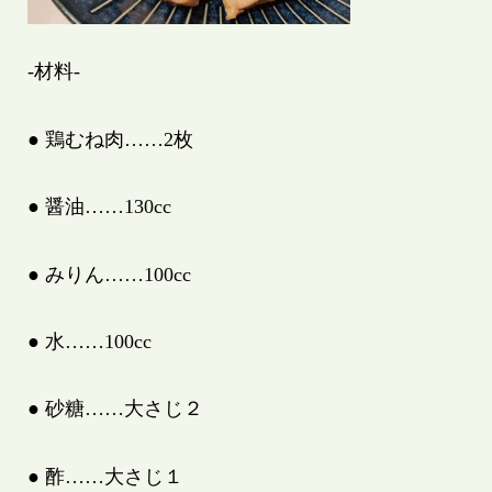
-材料-
● 鶏むね肉……2枚
● 醤油……130cc
● みりん……100cc
● 水……100cc
● 砂糖……大さじ２
● 酢……大さじ１