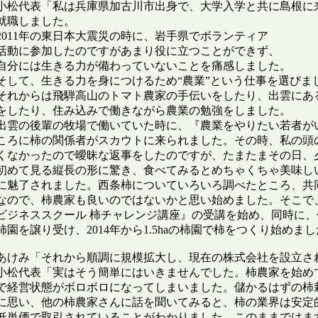
小松代表「私は兵庫県加古川市出身で、大学入学と共に島根に
就職しました。

2011年の東日本大震災の時に、岩手県でボランティア

活動に参加したのですがあまり役に立つことができず、

自分には生きる力が備わっていないことを痛感しました。

そして、生きる力を身につけるため“農業”という仕事を選びまし
それからは飛騨高山のトマト農家の手伝いをしたり、出雲にあ
をしたり、住み込みで働きながら農業の勉強をしました。

出雲の後輩の牧場で働いていた時に、『農業をやりたい若者が
ころに柿の関係者がスカウトに来られました。その時、私の頭の
くなかったので曖昧な返事をしたのですが、たまたまその日、
初めて見る縦長の形に驚き、食べてみるとめちゃくちゃ美味し
に魅了されました。西条柿についていろいろ調べたところ、共
なので、柿農家も良いのではないかと思い始めました。そこで
ビジネススクール 柿チャレンジ講座』の受講を始め、同時に
柿園を譲り受け、2014年から1.5haの柿園で柿をつくり始めまし
あけみ「それから順調に規模拡大し、現在の株式会社を設立され
小松代表「実はそう簡単にはいきませんでした。柿農家を始め
で経営状態がボロボロになってしまいました。儲かるはずの柿
に思い、他の柿農家さんに話を聞いてみると、柿の業界は安定
低単価で取引されていることがわかりました。このままではま