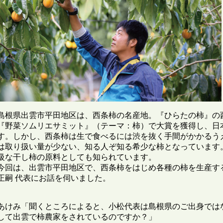
島根県出雲市平田地区は、西条柿の名産地。『ひらたの柿』の西
『野菜ソムリエサミット』（テーマ：柿）で大賞を獲得し、日
す。しかし、西条柿は生で食べるには渋を抜く手間がかかるう
は取り扱い量が少ない、知る人ぞ知る希少な柿となっています
級な干し柿の原料としても知られています。

今回は、出雲市平田地区で、西条柿をはじめ各種の柿を生産する
正嗣 代表にお話を伺いました。

あけみ「聞くところによると、小松代表は島根県のご出身では
して出雲で柿農家をされているのですか？」
