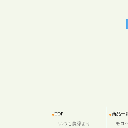
TOP
商品一
いづも農縁より
モロヘ