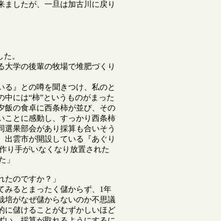
来ましたが、一旦は加古川に戻り
た。

る大学の後輩の牧場で堆肥づくり
いる』との噂を聞きつけ、私のと
中には“柿”というものがまった
夕飯の食卓に西条柿が並び、その
いことに感動し、すっかり西条柿
同選果部会があり採算も合いそう
、出雲市が開設している『あぐり
、作り手がいなくなり放置された
た」

たのですか？」

てみるとまったく儲からず、1年
栽培がなぜ儲からないのか不思議
的に儲けることがむずかしいほど
ずい、採算が取れるようにするに