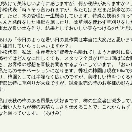
び抜けて美味しいように感じますが、何か秘訣がありますか？」
小松代表「時々そう言われますが、私たちはまだまだ新米なの
す。ただ、木の管理は一生懸命しています。特殊な技術を持っ
ちんと発酵をした堆肥を施したり、除草剤を使わず草刈りをし
重ねが良い土を作り、結果としておいしい実をつけるのだと思い
あけみ「今日のような暑い日の農作業は本当に大変だと思いま
を維持していらっしゃいますか？」

小松代表「私は、生産者が消費者から離れてしまうと絶対に良
弊社ではどんなに忙しくても、スタッフ全員が1年に1回は試食
ち、お客様の感想を直接お聞きするようにしています。『おい
私たちのモチベーションになります。弊社の柿園は現在10ha
り、柿園としては半端なく広いのですが、美味しい柿をつくる
季節は特に草刈りが大変ですが、試食販売の時のお客様の顔を
す」

私は晩秋の柿のある風景が大好きです。柿の生産者は減少して
な若い人たちが柿の素晴らしさを伝えることで、これからもず
なと願っています。（あけみ）